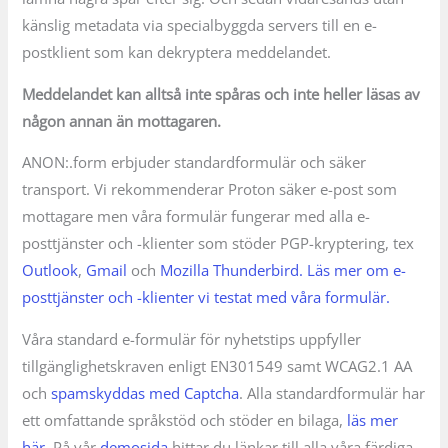
känslig metadata via specialbyggda servers till en e-
postklient som kan dekryptera meddelandet.
Meddelandet kan alltså inte spåras och inte heller läsas av
någon annan än mottagaren.
ANON:.form erbjuder standardformulär och säker
transport. Vi rekommenderar Proton säker e-post som
mottagare men våra formulär fungerar med alla e-
posttjänster och -klienter som stöder PGP-kryptering, tex
Outlook
,
Gmail
och
Mozilla Thunderbird.
Läs mer om e-
posttjänster och -klienter vi testat med våra formulär.
Våra standard e-formulär för nyhetstips uppfyller
tillgänglighetskraven enligt EN301549 samt WCAG2.1 AA
och
spamskyddas med Captcha
. Alla standardformulär har
ett omfattande språkstöd och stöder en bilaga,
läs mer
här
. På vår
demosida
hittar du länkar till alla våra färdiga