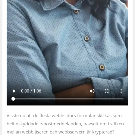
Visste du att de flesta webbsidors formulär skickas som
helt oskyddade e-postmeddelanden, oavsett om trafiken
mellan webbläsaren och webbservern är krypterad?