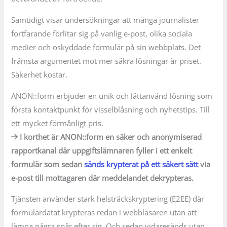
Samtidigt visar undersökningar att många journalister
fortfarande förlitar sig på vanlig e-post, olika sociala
medier och oskyddade formulär på sin webbplats. Det
främsta argumentet mot mer säkra lösningar är priset.
Säkerhet kostar.
ANON::form erbjuder en unik och lättanvänd lösning som
första kontaktpunkt för visselblåsning och nyhetstips. Till
ett mycket förmånligt pris.
I korthet är ANON::form en säker och anonymiserad
rapportkanal där uppgiftslämnaren fyller i ett enkelt
formulär som sedan
sänds krypterat på ett säkert sätt
via
e-post till mottagaren där meddelandet dekrypteras.
Tjänsten använder stark helsträckskryptering (E2EE) där
formulärdatat krypteras redan i webbläsaren utan att
lämna några spår efter sig. Och sedan vidaresänds utan